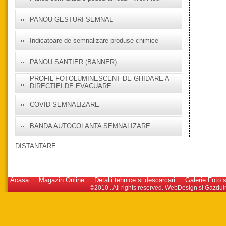
PANOU GESTURI SEMNAL
Indicatoare de semnalizare produse chimice
PANOU SANTIER (BANNER)
PROFIL FOTOLUMINESCENT DE GHIDARE A
DIRECTIEI DE EVACUARE
COVID SEMNALIZARE
BANDA AUTOCOLANTA SEMNALIZARE
DISTANTARE
Acasa
Magazin Online
Detalii tehnice si descarcari
Galerie Foto s
©2010 . All rights reserved.
WebDesign
si
Gazdui