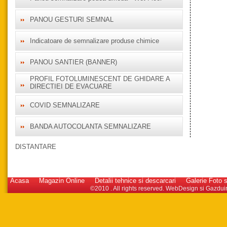
PANOU GESTURI SEMNAL
Indicatoare de semnalizare produse chimice
PANOU SANTIER (BANNER)
PROFIL FOTOLUMINESCENT DE GHIDARE A
DIRECTIEI DE EVACUARE
COVID SEMNALIZARE
BANDA AUTOCOLANTA SEMNALIZARE
DISTANTARE
Acasa
Magazin Online
Detalii tehnice si descarcari
Galerie Foto s
©2010 . All rights reserved.
WebDesign
si
Gazdui