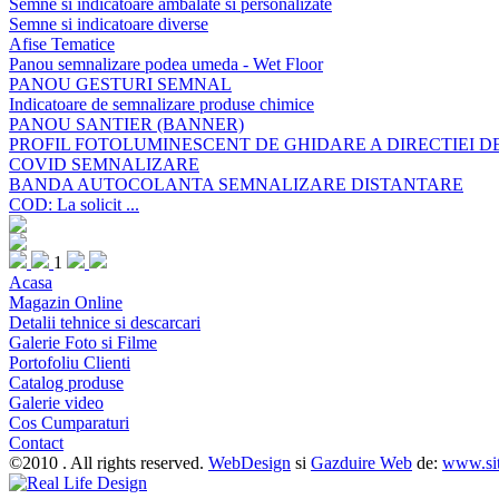
Semne si indicatoare ambalate si personalizate
Semne si indicatoare diverse
Afise Tematice
Panou semnalizare podea umeda - Wet Floor
PANOU GESTURI SEMNAL
Indicatoare de semnalizare produse chimice
PANOU SANTIER (BANNER)
PROFIL FOTOLUMINESCENT DE GHIDARE A DIRECTIEI 
COVID SEMNALIZARE
BANDA AUTOCOLANTA SEMNALIZARE DISTANTARE
COD: La solicit ...
1
Acasa
Magazin Online
Detalii tehnice si descarcari
Galerie Foto si Filme
Portofoliu Clienti
Catalog produse
Galerie video
Cos Cumparaturi
Contact
©2010 . All rights reserved.
WebDesign
si
Gazduire Web
de:
www.sit