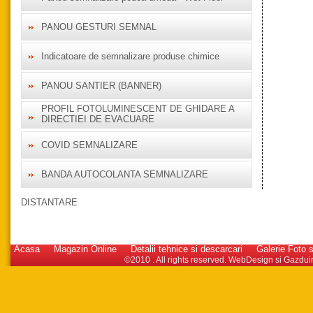
PANOU GESTURI SEMNAL
Indicatoare de semnalizare produse chimice
PANOU SANTIER (BANNER)
PROFIL FOTOLUMINESCENT DE GHIDARE A
DIRECTIEI DE EVACUARE
COVID SEMNALIZARE
BANDA AUTOCOLANTA SEMNALIZARE
DISTANTARE
Acasa
Magazin Online
Detalii tehnice si descarcari
Galerie Foto s
©2010 . All rights reserved.
WebDesign
si
Gazdui