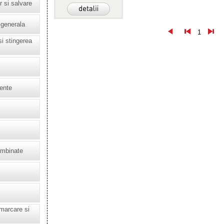
r si salvare
 generala
1
si stingerea
cente
ombinate
marcare si