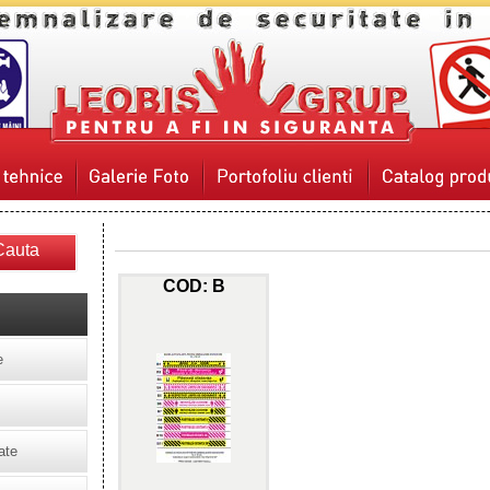
Cauta
COD: B
e
ate