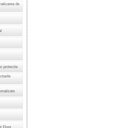
nalizarea de
l
i protectie
itarile
onalizate
t Floor